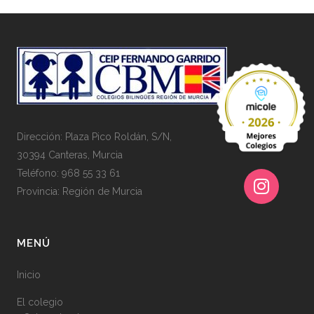
Dirección: Plaza Pico Roldán, S/N,
30394 Canteras, Murcia
Teléfono: 968 55 33 61
Provincia: Región de Murcia
MENÚ
Inicio
El colegio