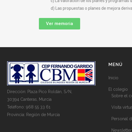
c) La valoración de los planes y programas 
d) Las propuestas o planes de mejora derivad
Ver memoria
MENÚ
Inicio
El colegio
Dirección: Plaza Pico Roldán, S/N,
Sobre el c
30394 Canteras, Murcia
Teléfono: 968 55 33 61
Visita virtu
Provincia: Región de Murcia
Personal d
Newsletter