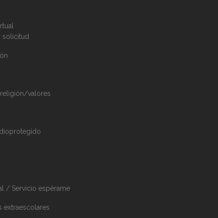
rtual
 solicitud
ión
 religión/valores
dioprotegido
al / Servicio espérame
s extraescolares