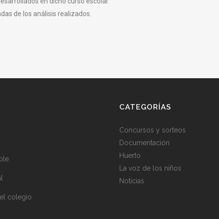
desarrollados en dicho curso escolar.
as de los análisis realizados.
CATEGORÍAS
Concursos y sorteos
Documentación
Huerto
ole
La voz de los niños
al
Noticias
el colegio