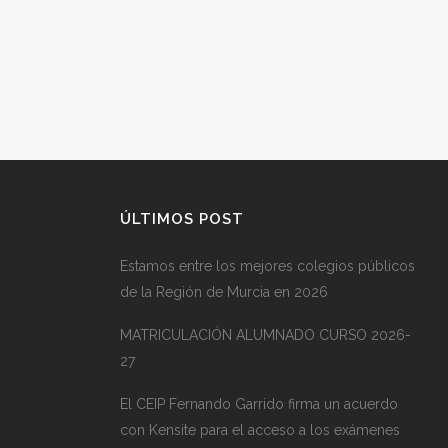
ÚLTIMOS POST
Estamos entre los mejores colegios públicos
de la Región de Murcia en 2026
MATRICULACIÓN ALUMNADO CURSO 2026-
27
El CEIP Fernando Garrido firma un acuerdo
con Kensite para el acceso a los exámenes