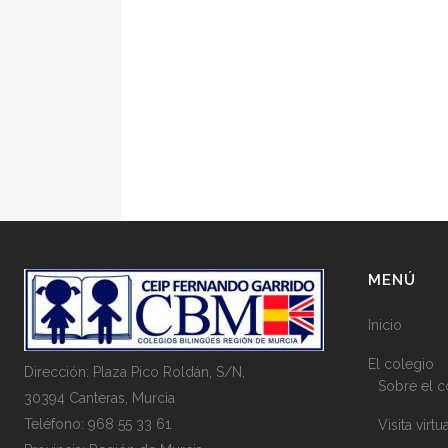
MENÚ
Inicio
El colegio
Dirección: Plaza Pico Roldán, S/N,
Sobre el c
30394 Canteras, Murcia
Teléfono: 968 55 33 61
Visita virtu