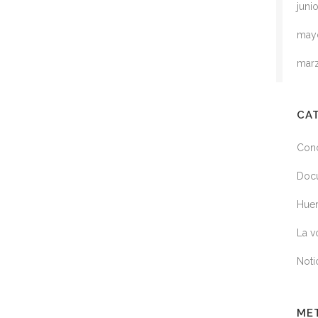
juni
may
mar
CA
Conc
Doc
Huer
La v
Noti
ME