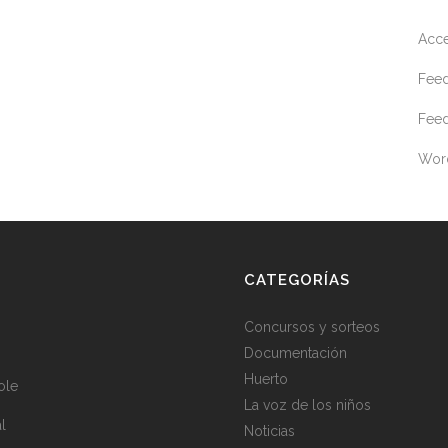
Acc
Feed
Feed
Wor
CATEGORÍAS
Concursos y sorteos
Documentación
Huerto
ole
La voz de los niños
al
Noticias