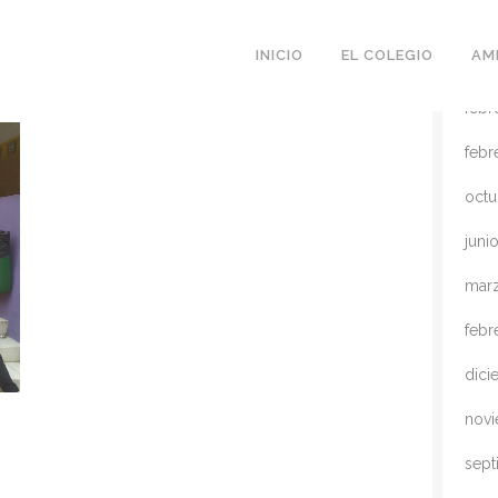
DOCUMENTACIÓN
HUERTO
S
INICIO
EL COLEGIO
AR
AM
febr
febr
octu
juni
mar
febr
dici
novi
sept