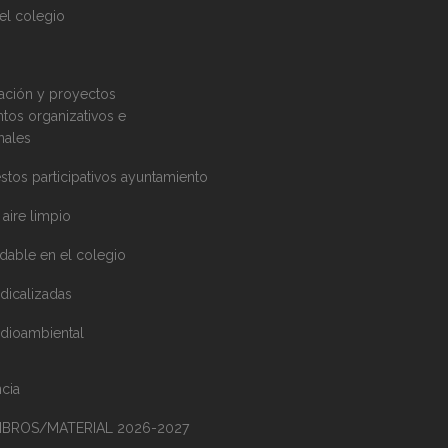
el colegio
ción y proyectos
os organizativos e
onales
stos participativos ayuntamiento
aire limpio​
dable en el colegio
dicalizadas
dioambiental
cia
LIBROS/MATERIAL 2026-2027