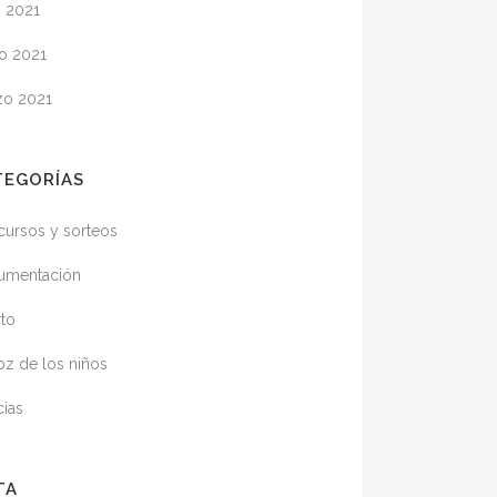
o 2021
o 2021
zo 2021
TEGORÍAS
ursos y sorteos
umentación
to
oz de los niños
cias
TA