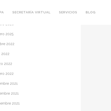
CHIVOS
PA
SECRETARÍA VIRTUAL
SERVICIOS
BLOG
ero 2026
ero 2025
bre 2022
o 2022
zo 2022
ero 2022
embre 2021
embre 2021
iembre 2021