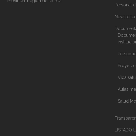
Provincia: Región de Murcia
Personal d
Newsletter
Documenta
Document
instituci
Presupue
Proyecto 
Vida salu
Aulas me
Salud Me
Transparen
LISTADO 