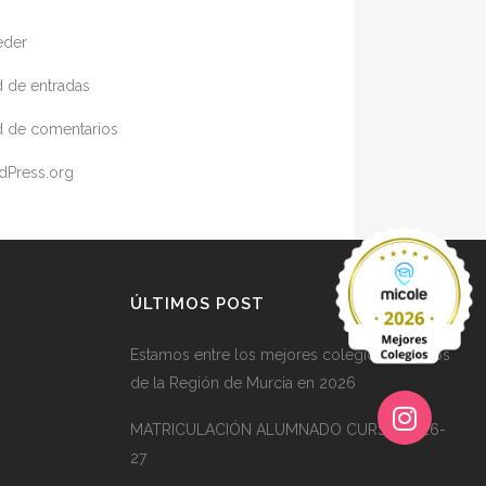
eder
 de entradas
 de comentarios
dPress.org
ÚLTIMOS POST
Estamos entre los mejores colegios públicos
de la Región de Murcia en 2026
MATRICULACIÓN ALUMNADO CURSO 2026-
27