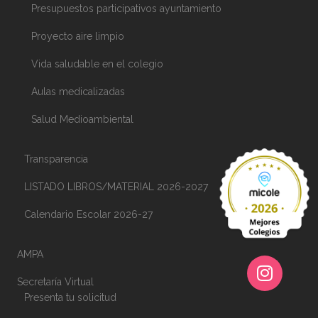
Presupuestos participativos ayuntamiento
Proyecto aire limpio​
Vida saludable en el colegio
Aulas medicalizadas
Salud Medioambiental
Transparencia
LISTADO LIBROS/MATERIAL 2026-2027
Calendario Escolar 2026-27
AMPA
Secretaría Virtual
Presenta tu solicitud