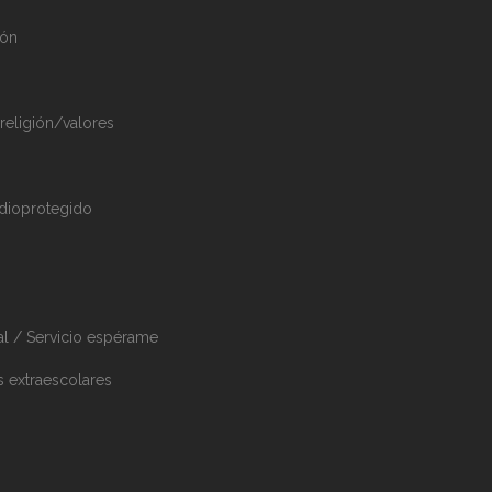
ión
 religión/valores
dioprotegido
al / Servicio espérame
s extraescolares