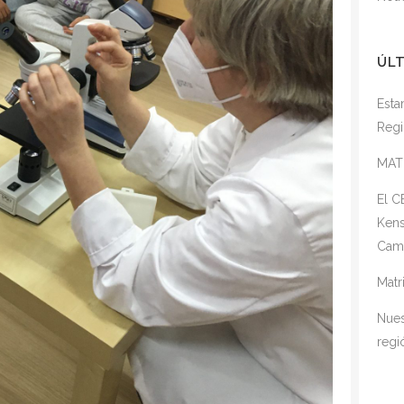
ÚL
Esta
Regi
MAT
El C
Kens
Cam
Matr
Nues
regi