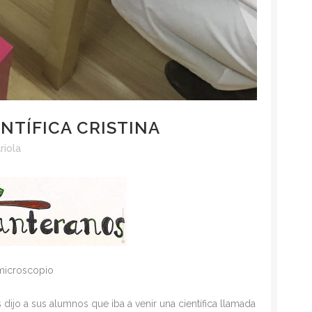
ENTÍFICA CRISTINA
riola
l microscopio
 dijo a sus alumnos que iba a venir una científica llamada