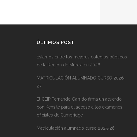
ÚLTIMOS POST
Estamos entre los mejores colegios públicos
de la Región de Murcia en 2026
MATRICULACIÓN ALUMNADO CURSO 2026-
27
El CEIP Fernando Garrido firma un acuerdo
con Kensite para el acceso a los exámenes
oficiales de Cambridge
Matriculación alumnado curso 2025-26