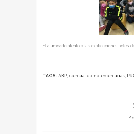
El alumnado atento a las explicaciones antes de
TAGS:
ABP
,
ciencia
,
complementarias
,
PR
Pri