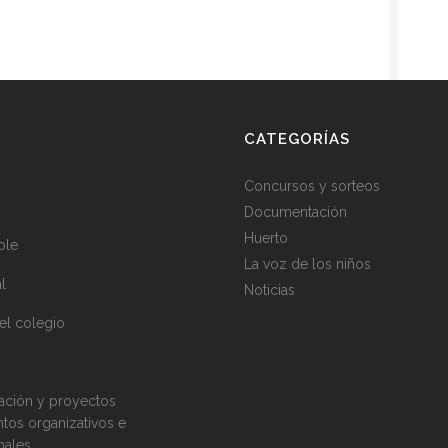
CATEGORÍAS
Concursos y sorteos
Documentación
Huerto
ole
La voz de los niños
al
Noticias
el colegio
ción y proyectos
os organizativos e
onales