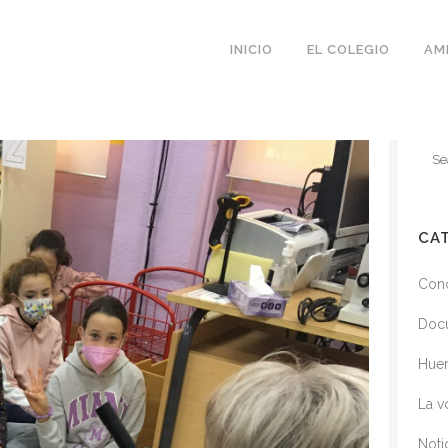
INICIO
EL COLEGIO
AM
CA
Conc
Doc
Huer
La v
Noti