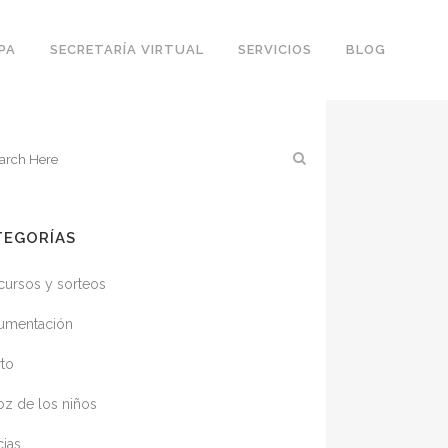
PA
SECRETARÍA VIRTUAL
SERVICIOS
BLOG
TEGORÍAS
ursos y sorteos
umentación
to
oz de los niños
cias