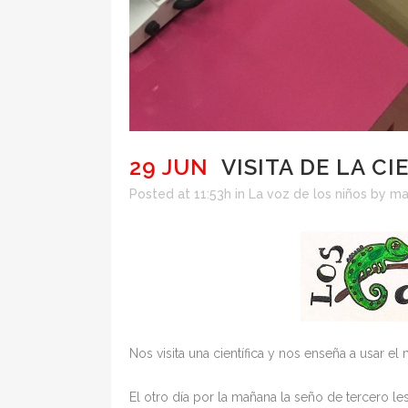
29 JUN
VISITA DE LA CI
Posted at 11:53h
in
La voz de los niños
by
ma
Nos visita una científica y nos enseña a usar e
El otro día por la mañana la seño de tercero les