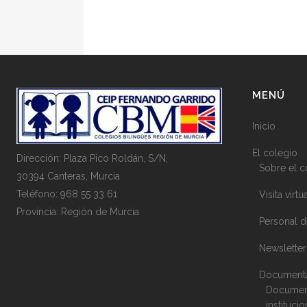
MENÚ
Inicio
El colegio
Dirección: Plaza Pico Roldán, S/N,
Sobre el c
30394 Canteras, Murcia
Teléfono: 968 55 33 61
Visita virtu
Provincia: Región de Murcia
Personal d
Newsletter
Documenta
Document
instituci