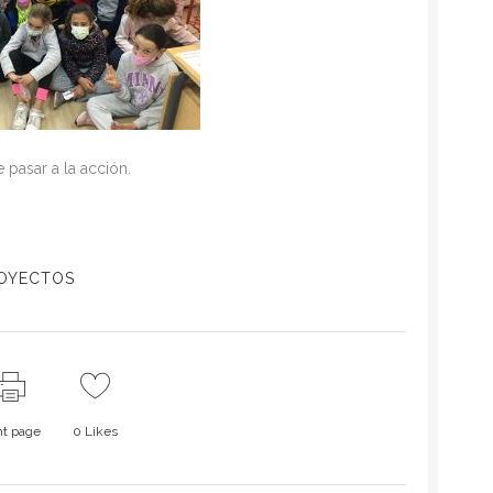
 pasar a la acción.
OYECTOS
nt page
0
Likes